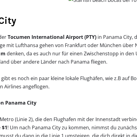
City
 der
Tocumen International Airport (PTY)
in Panama City, 
üge mit Lufthansa gehen von Frankfurt oder München über
sum
denken, da es auch nur für einen Zwischenstopp in den US
hland über andere Länder nach Panama fliegen.
bt es noch ein paar kleine lokale Flughäfen, wie z.B auf Bo
n Airlines angeflogen.
von Panama City
 Metro (Linie 2), die den Flughafen mit der Innenstadt verbi
e
$1
! Um nach Panama City zu kommen, nimmst du zunächst d
musst du dann in die Linie 1 umsteigen, die dich direkt in di