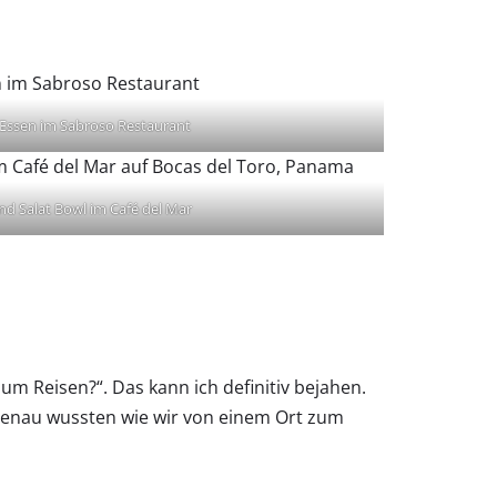
 Essen im Sabroso Restaurant
d Salat Bowl im Café del Mar
m Reisen?“. Das kann ich definitiv bejahen.
 genau wussten wie wir von einem Ort zum